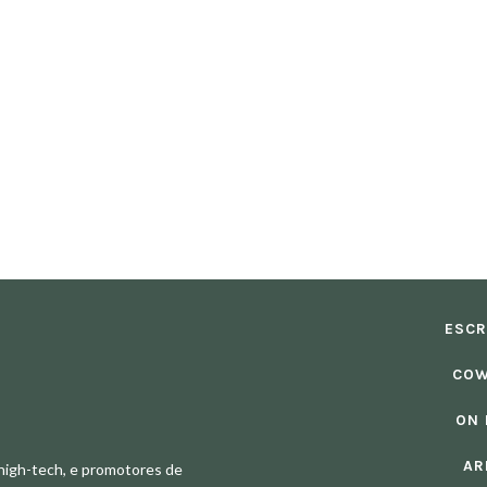
ESCR
COW
ON
AR
, high-tech, e promotores de