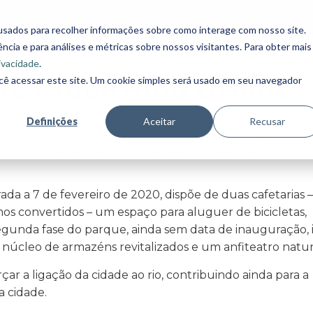
ESCRITÓRIOS
COWORKING
ARMAZÉN
usados para recolher informações sobre como interage com nosso site.
cia e para análises e métricas sobre nossos visitantes. Para obter mais
rivacidade
.
ue Ribeirinho Oriente
cê acessar este site. Um cookie simples será usado em seu navegador
Definições
Aceitar
Recusar
a Fonseca – onde estamos inseridos – e o rio Tejo, nasceu
om uma extensão de 600 metros, junto à Doca do Poço 
rada a 7 de fevereiro de 2020, dispõe de duas cafetarias –
os convertidos – um espaço para aluguer de bicicletas,
segunda fase do parque, ainda sem data de inauguração, i
 núcleo de armazéns revitalizados e um anfiteatro natur
çar a ligação da cidade ao rio, contribuindo ainda para a
a cidade.