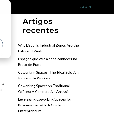
S
CONTACTOS
EN
LOGIN
Artigos
recentes
Why Lisbon’s Industrial Zones Are the
 o
Future of Work
do
Espaços que vale a pena conhecer no
Braço de Prata
Coworking Spaces: The Ideal Solution
for Remote Workers
rá
Coworking Spaces vs Traditional
al.
Offices: A Comparative Analysis
Leveraging Coworking Spaces for
Business Growth: A Guide for
Entrepreneurs