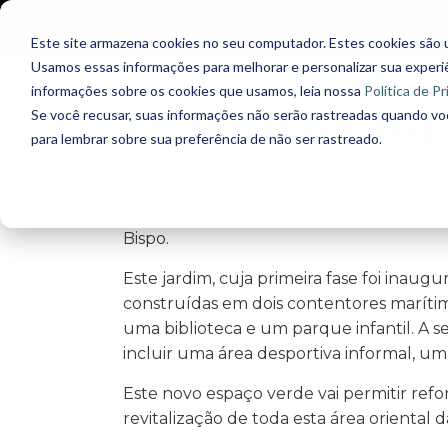
Este site armazena cookies no seu computador. Estes cookies são 
Usamos essas informações para melhorar e personalizar sua experiên
informações sobre os cookies que usamos, leia nossa
Política de P
Já abriu o Parq
Se você recusar, suas informações não serão rastreadas quando vo
para lembrar sobre sua preferência de não ser rastreado.
Entre o edifício Sociedade Abel Pereira d
Parque Ribeirinho Oriente, um jardim c
Bispo.
Este jardim, cuja primeira fase foi inaugu
construídas em dois contentores marítim
uma biblioteca e um parque infantil. A 
incluir uma área desportiva informal, um
Este novo espaço verde vai permitir refor
revitalização de toda esta área oriental d