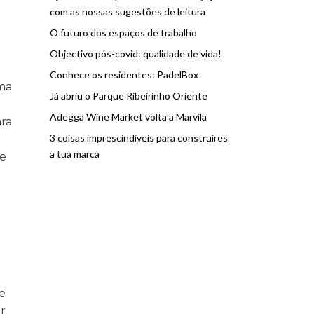
com as nossas sugestões de leitura
O futuro dos espaços de trabalho
Objectivo pós-covid: qualidade de vida!
Conhece os residentes: PadelBox
uma
Já abriu o Parque Ribeirinho Oriente
Adegga Wine Market volta a Marvila
ara
3 coisas imprescindíveis para construíres
a tua marca
ue
e
r