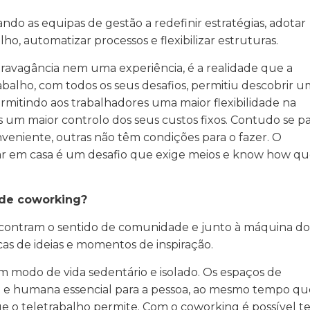
ndo as equipas de gestão a redefinir estratégias, adotar
o, automatizar processos e flexibilizar estruturas.
travagância nem uma experiência, é a realidade que a
abalho, com todos os seus desafios, permitiu descobrir 
rmitindo aos trabalhadores uma maior flexibilidade na
um maior controlo dos seus custos fixos. Contudo se p
veniente, outras não têm condições para o fazer. O
r em casa é um desafio que exige meios e know how q
 de coworking?
ncontram o sentido de comunidade e junto à máquina do
as de ideias e momentos de inspiração.
um modo de vida sedentário e isolado. Os espaços de
l e humana essencial para a pessoa, ao mesmo tempo qu
e o teletrabalho permite. Com o coworking é possível te