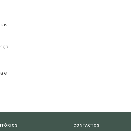
ias
ança
a e
ITÓRIOS
CONTACTOS