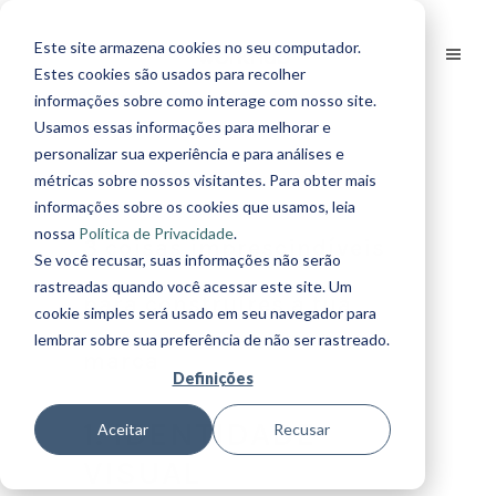
Este site armazena cookies no seu computador.
Estes cookies são usados para recolher
informações sobre como interage com nosso site.
Usamos essas informações para melhorar e
personalizar sua experiência e para análises e
métricas sobre nossos visitantes. Para obter mais
informações sobre os cookies que usamos, leia
nossa
Política de Privacidade
.
3 coisas imprescindíveis
Se você recusar, suas informações não serão
rastreadas quando você acessar este site. Um
para construíres a tua
cookie simples será usado em seu navegador para
lembrar sobre sua preferência de não ser rastreado.
marca
Definições
1. IDENTIDADE
Aceitar
Recusar
VISUAL