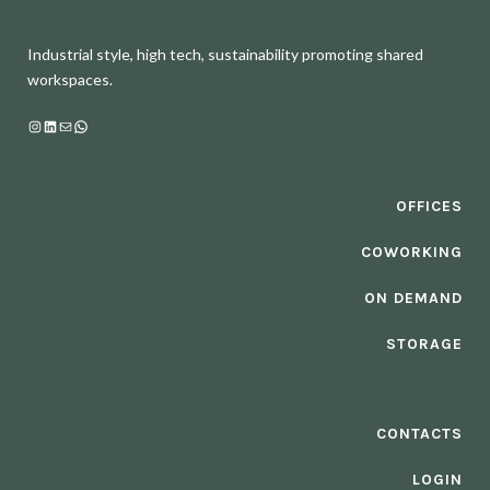
Industrial style, high tech, sustainability promoting shared
workspaces.
Instagram
LinkedIn
Mail
WhatsApp
OFFICES
COWORKING
ON DEMAND
STORAGE
CONTACTS
LOGIN