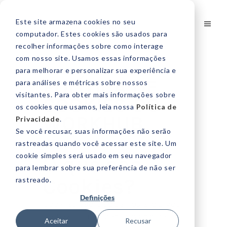
Este site armazena cookies no seu
computador. Estes cookies são usados para
recolher informações sobre como interage
com nosso site. Usamos essas informações
para melhorar e personalizar sua experiência e
POLÍTICA DE
para análises e métricas sobre nossos
visitantes. Para obter mais informações sobre
COOKIES DO
os cookies que usamos, leia nossa
Política de
WORKHUB
Privacidade
.
Se você recusar, suas informações não serão
rastreadas quando você acessar este site. Um
cookie simples será usado em seu navegador
O que são
para lembrar sobre sua preferência de não ser
Cookies?
rastreado.
Definições
Cookies são pequenos arquivos
de texto armazenados no seu
Aceitar
Recusar